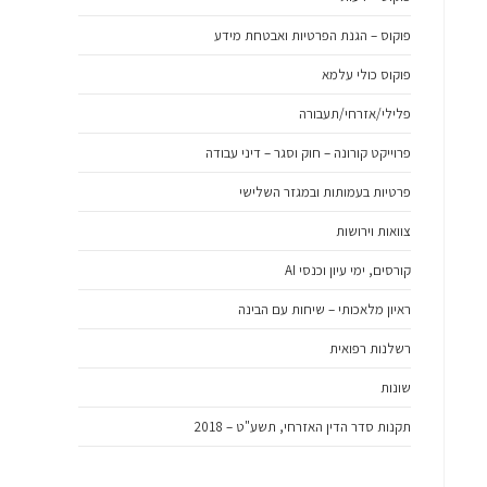
פוקוס – הגנת הפרטיות ואבטחת מידע
פוקוס כולי עלמא
פלילי/אזרחי/תעבורה
פרוייקט קורונה – חוק וסגר – דיני עבודה
פרטיות בעמותות ובמגזר השלישי
צוואות וירושות
קורסים, ימי עיון וכנסי AI
ראיון מלאכותי – שיחות עם הבינה
רשלנות רפואית
שונות
תקנות סדר הדין האזרחי, תשע"ט – 2018