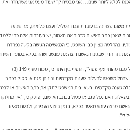
כנס לכלא ליותר שנים… אני מבטיח לך שעוד מעט אני אשתחרר ואת
 משום שצויינה בו עובדת עברו הפלילי ועצם כליאתו, מה שנועד
מרות שאכן כתב האישום מזכיר את האמור, יש בעובדות אלה כדי ללמד
ותיו. בהחלטה מציין כב' השופט, כי המאשימה הגישה בקשה נפרדת
ת גזר הדין שבגינו הנאשם ריצה את עונשו, ושהה בכלא במועד השיחה
בדיון והכרעה, קבע כב' בית המשפט כי, "בכתב האישום נפל פגם מהותי ואף פסול", והוסיף בין היתר כי, מכוח סעיף 149 (3)
שמ"ב 1982, ראשי נאשם לאחר שהחל משפטו להעלות טענות מקדמיות וביניהן פגם או פסול בכתב
ין היתר, "…נתקבלה טענה מקדמית, רשאי בית המשפט לתקן את כתב האישום או לבטל
בשאלה, האם נפל פגם או פסול בכתב האישום, ופוסק כי, "אין מחלוקת
אשם מרצה עונש מאסר בכלא, בזמן ביצוע העבירה, ולבטח מאיזו
ילי".