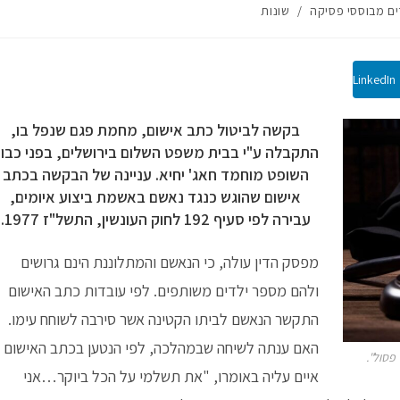
ם מבוססי פסיקה
/
שונות
LinkedIn
בקשה לביטול כתב אישום, מחמת פגם שנפל בו,
התקבלה ע"י בבית משפט השלום בירושלים, בפני כבו
השופט מוחמד חאג' יחיא. עניינה של הבקשה בכתב
אישום שהוגש כנגד נאשם באשמת ביצוע איומים,
עבירה לפי סעיף 192 לחוק העונשין, התשל"ז 1977.
מפסק הדין עולה, כי הנאשם והמתלוננת הינם גרושים
ולהם מספר ילדים משותפים. לפי עובדות כתב האישום
התקשר הנאשם לביתו הקטינה אשר סירבה לשוחח עימו.
האם ענתה לשיחה שבמהלכה, לפי הנטען בכתב האישום
פסול".
איים עליה באומרו, "את תשלמי על הכל ביוקר…אני