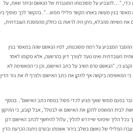
כדי, "…להצביע על מסוכנותו המוגברת של הנאשם וביתר שאת, על
ה מאסר בגין מעשה באותו הקשר פלילי ממש…". בהקשר לכך מוסיף בי
ם את השיחה מהכלא, ניתן היה לראות בו כחלק מהמסכת העובדתית,
הסבר המצביע על רמת מסוכנותו, לפיו הנאשם שהה במאסר בגין
תית העובדתית ואינו נועד לצורך דיון בהרשעה, אלא מקומו לאחר
קבע כי, "הנאשם טרם השיב על כתב האישום, וכן כי המאשימה לא
כי המאשימה ביקשה אף לתקן את כתב האישום ולצרף לו את גזר הדין
בר בפגם ממשי שאף מגיע לכדי פסול בנוסח כתב האישום". בנוסף
סד"פ לפיו, "נתונה הרשות לבית המשפט לתקן את האישום או לבטלו", אבל קובע, כי התיקון
ך בכל הליך שיפוטי שיידרש להליך, עלול להיחשף לכתב האישום דנן
עברו הפלילי של נאשם בשלב בירור אשמתו ובטרם ניתנה הכרעת הדין