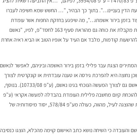
כב' בית המשפט תומך את קביעתו בפסיקה ובכללה מכוח ע"פ 470/83 ו – ע"פ 3954/08, לפיהם, "…אין התביעה רשאית להציג
ת הדין בעניינו…". בתוך כך הבהיר, "… החשש שמא חשיפה לעברו
עוד בזמן בירור אשמתו…", מה שיפגע בחזקת החפות אשר עומדת
לזכותו, ע"פ 5972/07. מפסק הדין עולה עוד כי, פסיקה זאת מקבלת את כוחה גם מהוראת סעיף 163 לחסד"פ, לפיו, "נאשם
להרשעות קודמות, מלבד אם העיד על אופיו הטוב או הביא ראיה אחרת
מתירים הצגת עבר פלילי בזמן בירור האשמה וביניהם, לאפשר לנאשם
כן נחוצה היא להפרכת גירסה או טענה עובדתית או קונקרטית לצורך
הגנתו, "עדות שיטה", כדי להוכיח שיטה מיוחדת בה נקט הנאשם גם לצורך המעשה הנוכחי בגינו נאשם, (ע"פ 10733/08). בנוסף,
', להוכחת קיום מחשבה פלילית העומדת בהבדלה למעשה אקראי (ע"פ
411/04 ו-ע"פ 3731/12). וחריג אחרון לפיו הדרישה הקודמת שהוצגה לעיל, מהווה, כעולה מע"פ 578/84, יסוד מיסודותיה של
ם והעובדה כי השיחה נושא כתב האישום קוימה מהכלא, הוצגו כנסיבה