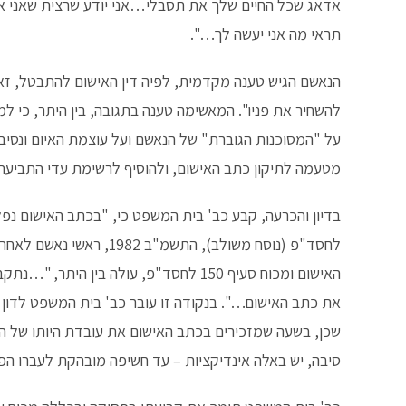
אדאג שכל החיים שלך את תסבלי…אני יודע שרצית שאני א
תראי מה אני יעשה לך…".
הנאשם הגיש טענה מקדמית, לפיה דין האישום להתבטל, זאת
להשחיר את פניו". המאשימה טענה בתגובה, בין היתר, כי ל
על "המסוכנות הגוברת" של הנאשם ועל עוצמת האיום ונסיב
מטעמה לתיקון כתב האישום, ולהוסיף לרשימת עדי התביעה א
לחסד"פ (נוסח משולב), הת
האישום ומכוח סעיף 150 לחסד"פ, עולה ב
את כתב האישום…". בנקודה זו עובר כב' בית המשפט לדון 
שכן, בשעה שמזכירים בכתב האישום את עובדת היותו של הנ
סיבה, יש באלה אינדיקציות – עד חשיפה מובהקת לעברו הפל