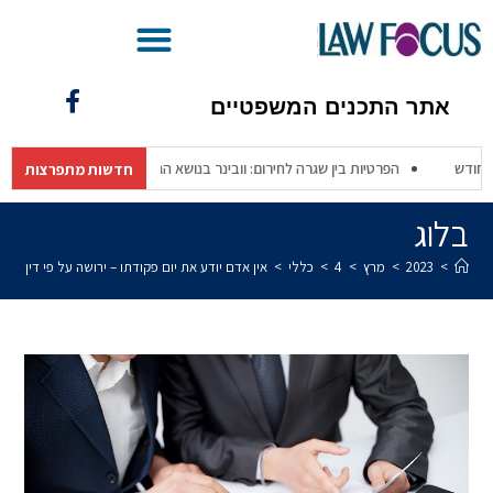
בינ"משפטית – מהפכת ה-AI בעולם המשפט
אתר התכנים המשפטיים
 הפרטיות המחודש
הפרטיות בין שגרה לחירום: וובינר בנושא הגנת פרטיות משגר
חדשות מתפרצות
בלוג
>
2023
>
מרץ
>
4
>
כללי
>
אין אדם יודע את יום פקודתו – ירושה על פי דין או ע