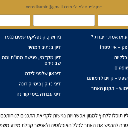
ניתן לפנות למייל: veredkamin@gmail.com
ע או אמת דיברתי?
גירושין, קונפליקט שאינו נגמר
ק – אין ספק!
דיון בנתיב המהיר
כלליות
דיון מקדמי, פגישת מהו"ת ומה
שביניהם
ופטים
דיכאון שלפני לידה
פט – קווים לדמותם
דיני נזיקין בימי קורונה
מוש – תקנון האתר
דיני עבודה בימי קורונה
 תוכלו ללחוץ למגוון אפשרויות נגישות לקריאת התכנים לנוחותכם.
ה להנגיש את האתר לכלל האוכלוסיה ולאפשר קבלת מידע משפטי ל