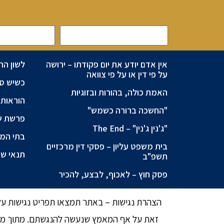
אין אדם יודע את יום פקודתו – ירושה
לשון הר
על פי דין או על פי צוואה
כשיש ספ
האמת כולה, בהורות ובזוגיות
הוראות 
"החשכה ברורה כשמש"
פרשת ש
"ג'נין ג'נין" – The End
בתי המש
בית משפט עליון – פסקי דין מרכזיים
תנאי שי
תשפ"ב
פסק חוץ – לאכוף, לבצע, להכיר
הצהרת נגישות – באתר תמצאו תפריט נגישות עליו
זאת על אף המאמץ שנעשה להנגשתם. מתוך מטר