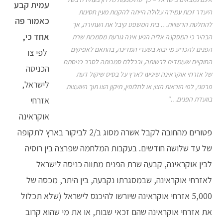
עמית קבע
היעדר זכות עמידה עלולה הייתה להקנות מעין חסינות
כאמור פה
להחלטת הרשויות… בית המשפט קיבל את העתירה, אך
אחד כי,
הבהיר כי המסקנה אליה הגיע אינה גורעת מסמכות שרת
הפנים להכריע מי יבוא בשערי המדינה, בהתאם לאפיקים
לפי צו
החוקיים שעומדים לרשותה, ובכללם סמכותה לסרב כניסתם
הכניסה
של אזרחי אוקראינה שיגיעו לארץ על בסיס שיקול דעת
לישראל,
פרטני, לפי הוראות הצו; או לחלופין, תיקון הצו תוך היוועצות
בוועדת הפנים…"
אזרחי
אוקראינה
פטורים מהחובה לקבל אשרה מסוג ב/2 לביקור בארץ לתקופה
של עד שלושה חודשים. בעקבות המלחמה שפרצה בין רוסיה
לבין אוקראינה, קבעה שרת הפנים מתווה כניסה לישראל
לאזרחי אוקראינה, שבמסגרתו נקבעה, בין היתר, מכסה של
5,000 אזרחי אוקראינה שיורשו להיכנס לישראל (שלא תכלול
את אזרחי אוקראינה שהם זכאי שבות, או את מי שהוא קרוב