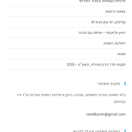
פרטיות בעמותות ובמגזר השלישי
צוואות וירושות
קורסים, ימי עיון וכנסי AI
ראיון מלאכותי – שיחות עם הבינה
רשלנות רפואית
שונות
תקנות סדר הדין האזרחי, תשע"ט – 2018
פוקוס משפטי
בלוג משפטי בענייני משפחה, עבודה, נזיקין ורשלנות רפואית בעריכת עו"ד ורד
קמינסקי
veredkamin@gmail.com
בפוקוס משפטי תוכלו לקרוא: