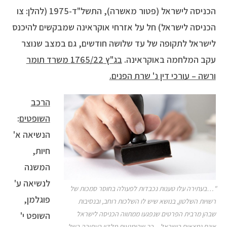
הכניסה לישראל (פטור מאשרה), התשל"ד-1975 (להלן: צו
הכניסה לישראל) חל על אזרחי אוקראינה שמבקשים להיכנס
לישראל לתקופה של עד שלושה חודשים, גם במצב שנוצר
עקב המלחמה באוקראינה.
בג"ץ 1765/22 משרד תומר
ורשה – עורכי דין נ' שרת הפנים.
הרכב
השופטים
:
הנשיאה א'
חיות,
המשנה
לנשיאה ע'
"…בעתירה עלו טענות נכבדות לפעולה בחוסר סמכות של
פוגלמן,
רשויות השלטון, בנושא שיש לו השלכות רוחב, ובנסיבות
שבהן מרבית הפרטים שנפגעו ממתווה הכניסה לישראל
השופט י'
אינם נמצאים בישראל – כך שהימנעות מלדון בעתירה בשל