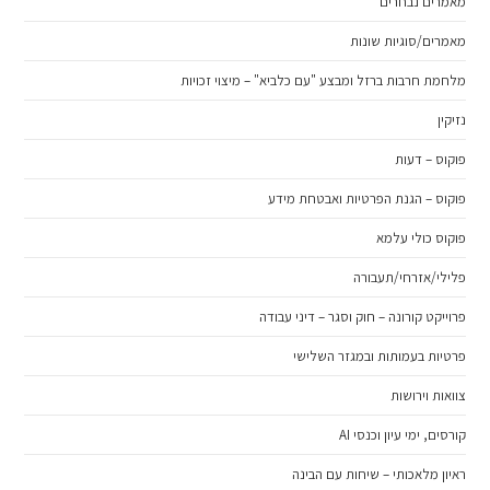
מאמרים נבחרים
מאמרים/סוגיות שונות
מלחמת חרבות ברזל ומבצע "עם כלביא" – מיצוי זכויות
נזיקין
פוקוס – דעות
פוקוס – הגנת הפרטיות ואבטחת מידע
פוקוס כולי עלמא
פלילי/אזרחי/תעבורה
פרוייקט קורונה – חוק וסגר – דיני עבודה
פרטיות בעמותות ובמגזר השלישי
צוואות וירושות
קורסים, ימי עיון וכנסי AI
ראיון מלאכותי – שיחות עם הבינה