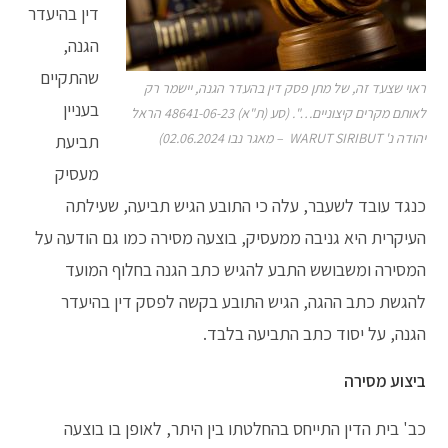
דין בהיעדר
הגנה,
שהתקיים
ראוי שצעד זה, של מתן פסק דין בהעדר הגנה, יישמר רק
בעניין
לאותם מקרים קיצוניים…". (סע (ת"א) 48641-06-23 הראל
יהודה נ' WARUT SIRIBUT – מאגר נבו 02.06.2024)
תביעת
מעסיק
כנגד עובד לשעבר, עלה כי התובע הגיש תביעה, שעילתה
העיקרית היא גניבה ממעסיק, בוצעה מסירה כמו גם הודעה על
המסירה ומשבושש התבע להגיש כתב הגנה בחלוף המועד
להגשת כתב ההגה, הגיש התובע בקשה לפסק דין בהיעדר
הגנה, על יסוד כתב התביעה בלבד.
ביצוע מסירה
כב' בית הדין התייחס בהחלטתו בין היתר, לאופן בו בוצעה