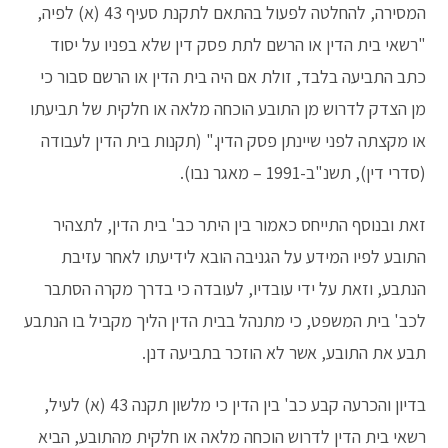
המסירה, להחלטה לפעול בהתאם לתקנת סעיף 43 (א) לפיה,
"רשאי בית הדין או הרשם לתת פסק דין שלא בפניו על יסוד
כתב התביעה בלבד, זולת אם היה בית הדין או הרשם סבור כי
מן הצדק לדרוש מן התובע הוכחה מלאה או חלקית של תביעתו
או מקצתה לפני שיינתן פסק הדין." (תקנות בית הדין לעבודה
(סדרי דין), תשנ"ב-1991 – מאגר נבו).
זאת ובנוסף התייחס כאמור בין היתר כב' בית הדין, לתצהיר
התובע לפיו המידע על הגניבה הובא לידיעתו לאחר עזיבת
הנתבע, וזאת על ידי עובדיו, לעובדה כי בדרך מקרה הסתבר
לכב' בית המשפט, כי מתנהל בבית הדין הליך מקביל בו הנתבע
תבע את התובע, אשר לא הוזכר בתביעה דנן.
בדיון והכרעה קבע כב' בין הדין כי מלשון תקנה 43 (א) לעיל,
רשאי בית הדין לדרוש הוכחה מלאה או חלקית מהתובע, הביא