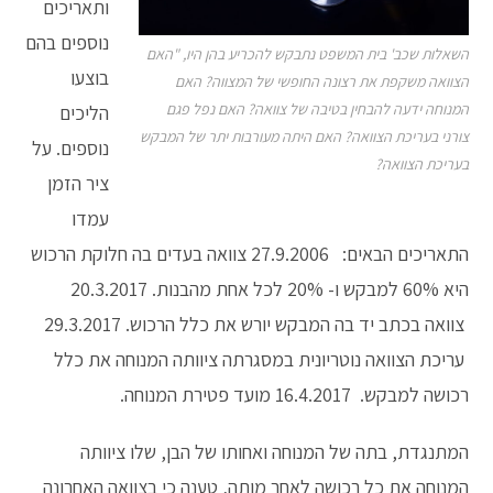
ותאריכים
נוספים בהם
השאלות שכב' בית המשפט נתבקש להכריע בהן היו, "האם
בוצעו
הצוואה משקפת את רצונה החופשי של המצווה? האם
המנוחה ידעה להבחין בטיבה של צוואה? האם נפל פגם
הליכים
צורני בעריכת הצוואה? האם היתה מעורבות יתר של המבקש
נוספים. על
בעריכת הצוואה?
ציר הזמן
עמדו
התאריכים הבאים:
27.9.2006 צוואה בעדים בה חלוקת הרכוש
היא 60% למבקש ו- 20% לכל אחת מהבנות. 20.3.2017
צוואה בכתב יד בה המבקש יורש את כלל הרכוש. 29.3.2017
עריכת הצוואה נוטריונית במסגרתה ציוותה המנוחה את כלל
רכושה למבקש. 16.4.2017 מועד פטירת המנוחה.
המתנגדת, בתה של המנוחה ואחותו של הבן, שלו ציוותה
המנוחה את כל רכושה לאחר מותה, טענה כי בצוואה האחרונה