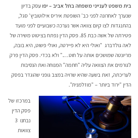
בית
משפט
לענייני
משפחה
בתל
אביב
–
יפו
עסק בדיון
שנערך לאחרונה לפני כב' השופטת איריס אילוטוביץ' סגל,
בהתנגדות לצו קיום צוואה אשר נערכה כשבועיים לפני מועד
פטירתה של אשה כבת 85. פסק הדין נפתח בציטוט משירה של
לאה גולדברג "ואולי היא לא פיירטה, ואולי פשוט, היא בובה,
מריונטה שמושכים אותה על חוט…." ולא בכדי. פסק הדין פרק
לגורמים את הצוואה עליה "חתמה" המנוחה ואת הנסיבות
לעריכתה, זאת בשעה שהיא שרויה במצב גופני שהוגדר בפסק
הדין "ירוד ביותר – "מוזלמנית".
במרכזו של
פסק הדין
נבחנו 3
צוואות