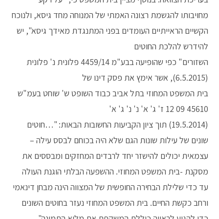
מחויבותו להגשמת רצונה האמתי של המנוחה מחד גיסא, ולנוכח
הקשיים הראייתיים העומדים בפני המתנגדת מאידך גיסא", יש
להידרש להלכת החוטים
השזורים" כפי שהופיעה בבע"מ 4459/14 פלונית נ' פלונית
(6.5.2015), אשר אימץ את פסק דינו של
בית המשפט המחוזי בתל אביב כבוד השופט ש' שוחט בעמ"ש
45610 09 12 ז' ג' א' נ' נ' ג' א'
(19.5.2014) תוך ציון הקביעות החשובות הבאות: "…חוטים
שונים של עילות שונות הגם שלא היה בכוחם לבסס עילה –
עצמאית יכולים להישזר יחד לרבדים המחזקים ומבססים את
מסקנת -בית המשפט המחוזי. ההשפעה הבלתי הוגנת העולה
עד כדי שלילת הבחירה החופשית של המצווה הינה מבחן דינאמי
ורחב כקשת החיים. בית המשפט המחוזי נעזר בחוטים השונים
כדי להגיע לראייה כוללת המשקפת את מלוא התמונה".