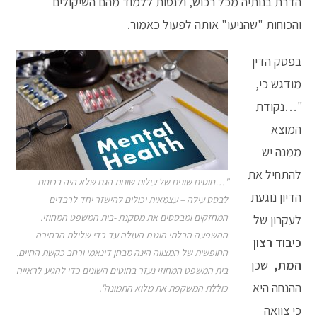
הדרת בנותיה מכל רכוש, ולנסות ללמוד מהם השיקולים
והכוחות "שהניעו" אותה לפעול כאמור.
בפסק הדין
מודגש כי,
"…נקודת
המוצא
ממנה יש
להתחיל את
"…חוטים שונים של עילות שונות הגם שלא היה בכוחם
הדיון נוגעת
לבסס עילה – עצמאית יכולים להישזר יחד לרבדים
המחזקים ומבססים את מסקנת -בית המשפט המחוזי.
לעקרון של
ההשפעה הבלתי הוגנת העולה עד כדי שלילת הבחירה
כיבוד
רצון
החופשית של המצווה הינה מבחן דינאמי ורחב כקשת החיים.
המת,
שכן
בית המשפט המחוזי נעזר בחוטים השונים כדי להגיע לראייה
ההנחה היא
כוללת המשקפת את מלוא התמונה".
כי צוואה