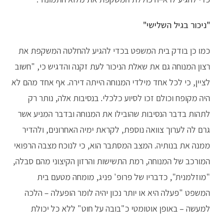
"ניכור בגיל השלישי"
כמו כן בודק בית המשפט בכדי להגיע להחלטה המשקפת את
רצון המנוחה גם את שאלת הניכור לעת זקנה והדגיש כי, "חשוב
לציין, כי לכל אחד מילדי המנוחה הייתה דירה. אף אחד מהם לא
היה מקופח וכולם זכו לסיוע כלכלי. בנסיבות אלה, נותר רק
לתהות בדבר הנסיבות שהובילו את המנוחה ובדבר המניע אשר
גרם לה לערוך צוואה נוספת, לקראת ימיה האחרונים, ולהדיר
ממנה את בנותיה. המצב המסתבר הוא, כי לנוכח מצבה הרפואי
המורכב של המנוחה, רמת התשישות והרזון הקיצוני מהם סבלה,
"מוזלמנית", כדבריו של פרופ' פניג, מומחה מטעם בית
המשפט "פעלה היא או יותר נכון יהיה לומר הופעלה – הלכה
למעשה – באופן אוטומטי כ"בובה על חוט" ללא כל יכולת