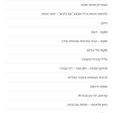
מאמרים/סוגיות שונות
מלחמת חרבות ברזל ומבצע "עם כלביא" – מיצוי זכויות
נזיקין
פוקוס – דעות
פוקוס – הגנת הפרטיות ואבטחת מידע
פוקוס כולי עלמא
פלילי/אזרחי/תעבורה
פרוייקט קורונה – חוק וסגר – דיני עבודה
פרטיות בעמותות ובמגזר השלישי
צוואות וירושות
קורסים, ימי עיון וכנסי AI
ראיון מלאכותי – שיחות עם הבינה