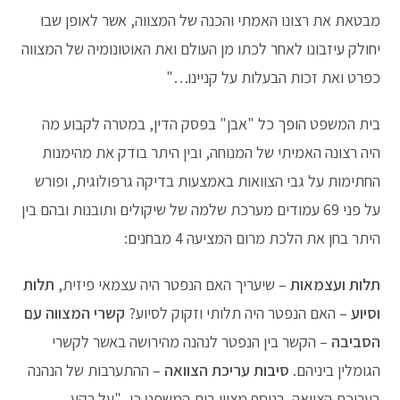
מבטאת את רצונו האמתי והכנה של המצווה, אשר לאופן שבו
יחולק עיזבונו לאחר לכתו מן העולם ואת האוטונומיה של המצווה
כפרט ואת זכות הבעלות על קניינו…"
בית המשפט הופך כל "אבן" בפסק הדין, במטרה לקבוע מה
היה רצונה האמיתי של המנוחה, ובין היתר בודק את מהימנות
החתימות על גבי הצוואות באמצעות בדיקה גרפולוגית, ופורש
על פני 69 עמודים מערכת שלמה של שיקולים ותובנות ובהם בין
היתר בחן את הלכת מרום המציעה 4 מבחנים:
תלות ועצמאות
– שיעריך האם הנפטר היה עצמאי פיזית,
תלות
וסיוע
– האם הנפטר היה תלותי וזקוק לסיוע?
קשרי המצווה עם
הסביבה
– הקשר בין הנפטר לנהנה מהירושה באשר לקשרי
הגומלין ביניהם.
סיבות עריכת הצוואה
– ההתערבות של הנהנה
בעריכת הצוואה. בנוסף מציין בית המשפט כי, "על רקע