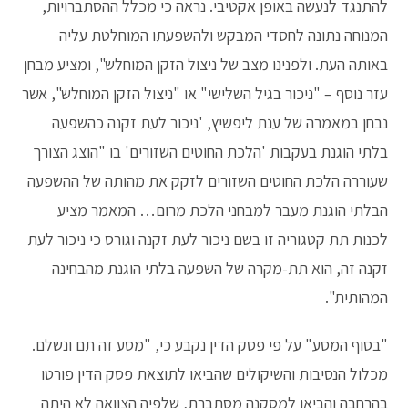
להתנגד לנעשה באופן אקטיבי. נראה כי מכלל ההסתברויות,
המנוחה נתונה לחסדי המבקש ולהשפעתו המוחלטת עליה
באותה העת. ולפנינו מצב של ניצול הזקן המוחלש", ומציע מבחן
עזר נוסף – "ניכור בגיל השלישי" או "ניצול הזקן המוחלש", אשר
נבחן במאמרה של ענת ליפשיץ, 'ניכור לעת זקנה כהשפעה
בלתי הוגנת בעקבות 'הלכת החוטים השזורים' בו "הוצג הצורך
שעוררה הלכת החוטים השזורים לזקק את מהותה של ההשפעה
הבלתי הוגנת מעבר למבחני הלכת מרום… המאמר מציע
לכנות תת קטגוריה זו בשם ניכור לעת זקנה וגורס כי ניכור לעת
זקנה זה, הוא תת-מקרה של השפעה בלתי הוגנת מהבחינה
המהותית".
"בסוף המסע" על פי פסק הדין נקבע כי, "מסע זה תם ונשלם.
מכלול הנסיבות והשיקולים שהביאו לתוצאת פסק הדין פורטו
בהרחבה והביאו למסקנה מסתברת, שלפיה הצוואה לא היתה