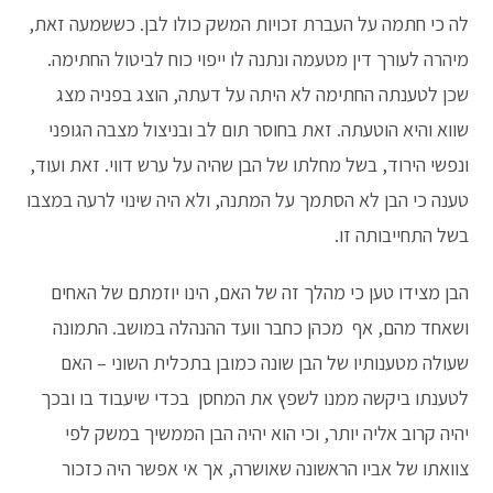
לה כי חתמה על העברת זכויות המשק כולו לבן. כששמעה זאת,
מיהרה לעורך דין מטעמה ונתנה לו ייפוי כוח לביטול החתימה.
שכן לטענתה החתימה לא היתה על דעתה, הוצג בפניה מצג
שווא והיא הוטעתה. זאת בחוסר תום לב ובניצול מצבה הגופני
ונפשי הירוד, בשל מחלתו של הבן שהיה על ערש דווי. זאת ועוד,
טענה כי הבן לא הסתמך על המתנה, ולא היה שינוי לרעה במצבו
בשל התחייבותה זו.
הבן מצידו טען כי מהלך זה של האם, הינו יוזמתם של האחים
ושאחד מהם, אף מכהן כחבר וועד ההנהלה במושב. התמונה
שעולה מטענותיו של הבן שונה כמובן בתכלית השוני – האם
לטענתו ביקשה ממנו לשפץ את המחסן בכדי שיעבוד בו ובכך
יהיה קרוב אליה יותר, וכי הוא יהיה הבן הממשיך במשק לפי
צוואתו של אביו הראשונה שאושרה, אך אי אפשר היה כזכור