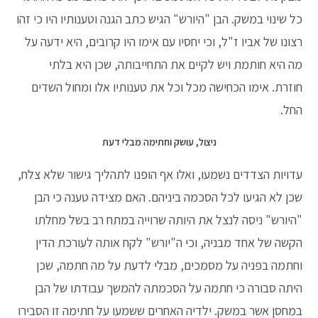
כל שינוי במשק. הבן "היורש" הגיש כתב הגנה וטענותיו היו כי זהו
רצונו של אביו ז"ל, וכי יחסיו עם אימו היו קרובים, היא ידעה על
מה היא חותמת ויש לקיים את התחייבותה, שכן היא בלתי
חוזרת. אימו הכחישה מכל וכל את טענותיו אלו ומחול השדים
החל.
ניצול, עושק וחתימה מבלי דעת
עדויות הצדדים נשמעו, ואלו אף הופנו לתהליך גישור שלא צלח,
שכן לא הגיעו לכל הסכמה ביניהם. האם מצידה טענה כי הבן
"היורש" ניסה לנצל את היותה שרוייה במתח רב בשל מחלתו
הקשה של אחד מבניה, וכי ה"יורש" לקח אותה לעורכת הדין
וחתמה בפניה על מסמכים, מבלי לדעת על מה חתמה, שכן
היתה סבורה כי חתמה על הסכמתה להמשך עבודתו של הבן
במחסן אשר במשק. ילדיה האחרים ששמעו על חתימה זו הסבירו