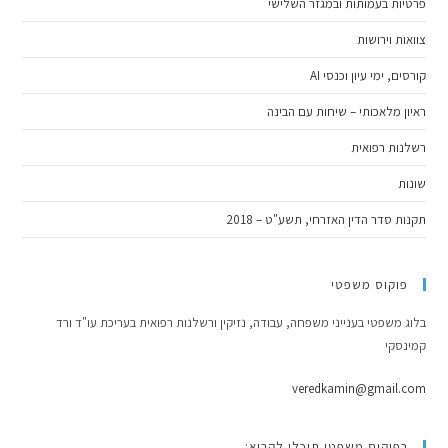
פרטיות בעמותות ובמגזר השלישי
צוואות וירושות
קורסים, ימי עיון וכנסי AI
ראיון מלאכותי – שיחות עם הבינה
רשלנות רפואית
שונות
תקנות סדר הדין האזרחי, תשע"ט – 2018
פוקוס משפטי
בלוג משפטי בענייני משפחה, עבודה, נזיקין ורשלנות רפואית בעריכת עו"ד ורד
קמינסקי
veredkamin@gmail.com
בפוקוס משפטי תוכלו לקרוא: