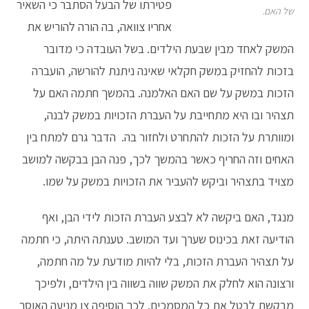
פטירתו של הבעל הסתבר כי השאיר
של האם.
אחריו צוואה, בה הורה להוריש את
המשק לאחד מבין שבעת הילדים. בשל העובדה כי מדובר
בזכות להחזיק במשק חקלאי שאינה ניתנת להורשה, הועברה
הזכות במשק על שם האם האלמנה. בהמשך חתמה האם על
תצהיר ובו היא מתחייבת על העברת הזכויות במשק לבנה,
ומוותרת על הזכות להתחרט ולחזור בה. הדבר גרם למתח בין
האחים וזה החריף כאשר בהמשך לכך, פנה הבן בבקשה למושב
מצויד בתצהיר וביקש להעביר את הזכויות במשק על שמו.
מנגד, האם ביקשה לא לבצע העברת הזכות לידי הבן, ואף
הודיעה זאת בכינוס שערך ועד המושב. טענתה היתה, כי חתמה
על תצהיר העברת הזכות, בלי להיות מודעת על מה חתמה,
ורצונה הוא לחלק את המשק שווה בשווה בין הילדים, ולפיכך
מבקשת לבטל את כל המסמכים. לכך הוסיפה צו מניעה האוסר