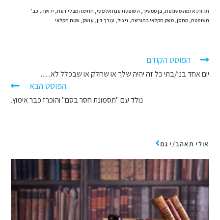
תגיות
:
אדמה משוגעת
,
בן ממשיך
,
השופטת ענת אלפסי
,
חתימה מבלי דעת
,
ירושה
,
כב'
השופטת
,
מחסן
,
משק חקלאי בהורשה
,
ניצול
,
עורך דין
,
עושק
,
שטח חקלאי
הפוסט הקודם
יום אחד בני/בתי כל זה יהיה שלך או שחלק או שבכלל לא….
הפוסט הבא
נולד עם "תסמונת חסר בסם" והוכרז כבר אימוץ.
אולי תאהב/י גם