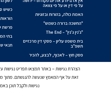
אין אדם יודע את יום פקודתו – ירושה
לשון הר
על פי דין או על פי צוואה
כשיש ספ
האמת כולה, בהורות ובזוגיות
הוראות 
"החשכה ברורה כשמש"
פרשת ש
"ג'נין ג'נין" – The End
בתי המש
בית משפט עליון – פסקי דין מרכזיים
תנאי שי
תשפ"ב
פסק חוץ – לאכוף, לבצע, להכיר
הצהרת נגישות – באתר תמצאו תפריט נגישות עליו
זאת על אף המאמץ שנעשה להנגשתם. מתוך מטר
נגישות ולקבל תוכן באמ