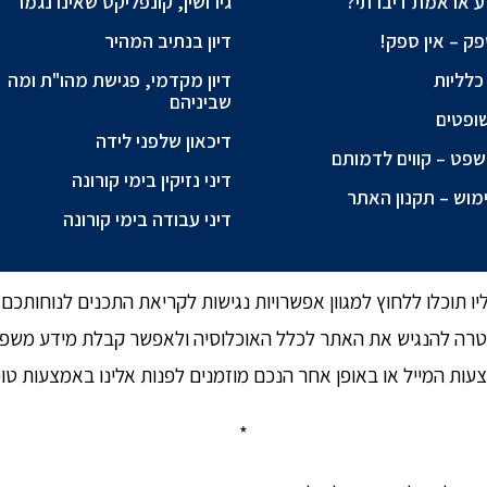
ע או אמת דיברתי?
גירושין, קונפליקט שאינו נגמר
ק – אין ספק!
דיון בנתיב המהיר
כלליות
דיון מקדמי, פגישת מהו"ת ומה
שביניהם
ופטים
דיכאון שלפני לידה
פט – קווים לדמותם
דיני נזיקין בימי קורונה
מוש – תקנון האתר
דיני עבודה בימי קורונה
 תוכלו ללחוץ למגוון אפשרויות נגישות לקריאת התכנים לנוחותכם.
ה להנגיש את האתר לכלל האוכלוסיה ולאפשר קבלת מידע משפטי ל
צעות המייל או באופן אחר הנכם מוזמנים לפנות אלינו באמצעות טו
*