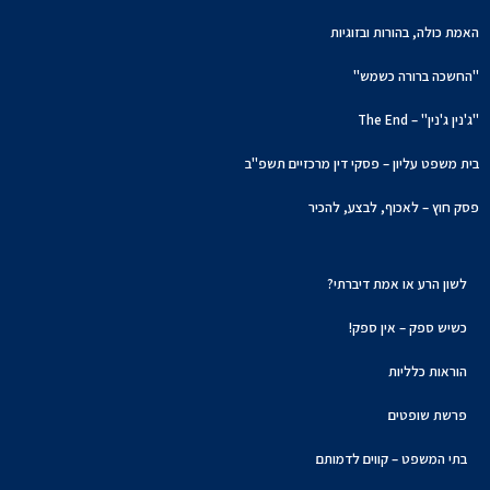
האמת כולה, בהורות ובזוגיות
"החשכה ברורה כשמש"
"ג'נין ג'נין" – The End
בית משפט עליון – פסקי דין מרכזיים תשפ"ב
פסק חוץ – לאכוף, לבצע, להכיר
לשון הרע או אמת דיברתי?
כשיש ספק – אין ספק!
הוראות כלליות
פרשת שופטים
בתי המשפט – קווים לדמותם