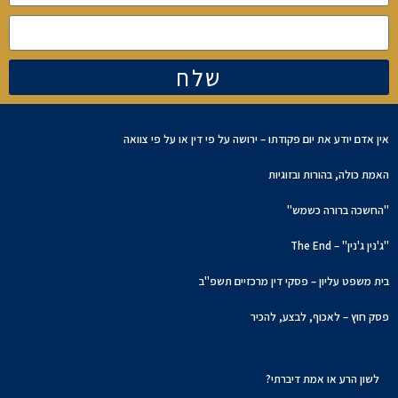
שלח
אין אדם יודע את יום פקודתו – ירושה על פי דין או על פי צוואה
האמת כולה, בהורות ובזוגיות
"החשכה ברורה כשמש"
"ג'נין ג'נין" – The End
בית משפט עליון – פסקי דין מרכזיים תשפ"ב
פסק חוץ – לאכוף, לבצע, להכיר
לשון הרע או אמת דיברתי?