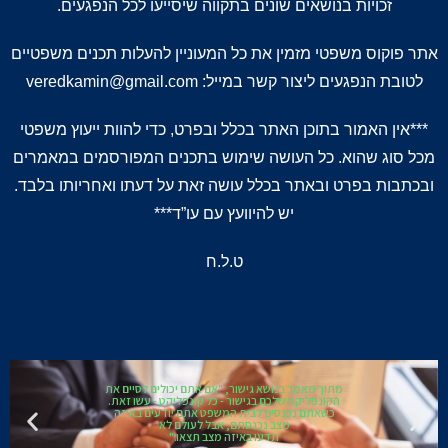
זכויות בנושאים שונים בתקווה שיסייעו לכל הנפגעים.
אתר פוקוס משפטי מזמין את כל המעוניין להעלות תכנים משפטיים
לטובת הנפגעים ליצור קשר במייל: veredkamin@gmail.com
***אין האמור בתוכן האתר בכלל ובפרט, כדי להוות ייעוץ משפטי
מכל סוג שהוא. כל העושה שימוש בתכנים המפורסמים במאמרים
ובכתבות בפרט ובאתר בכלל עושה זאת על דעתו ואחריותו בלבד.
יש להיוועץ עם עו”ד***
ט.ל.ח
מתוך מאמר בנושא צוואות: "יום אחד בני/ביתי כל זה
יהיה שלך או שחלק או שבכלל לא…. ירושה
מבורכת או קללה לדורות