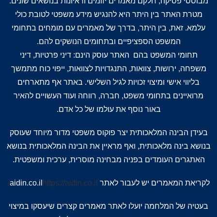
מבוססי פסיקה, חלקם מאמרים יזומים וראיונות בנושאים שונים.
מטרת האתר בין היתר היא להנגיש מידע משפטי לטובת כולי
עלמא. זאת, בין היתר, בדרך של מאמרים עם מומחים בתחומי
המשפט הספציפיים ובתחומים הנושקים להם.
תחומי המשפט בהם האתר עוסק הינם: דיני פרטיות, דיני
משפחה, ירושות, צוואות, התנגדויות לצוואות, ייפוי כוח מתמשך
בליווי אישי ומיצוי זכויות לגיל השלישי. באתר אף מתארחים
מרואיינים בתחומי משפט, חברה, רווחה ועוד העשויים להאיר
באור נוסף את עולמו של כל אדם.
בעידן הבינה המלאכותית יצר פוקוס משפטי מדור מיוחד שעוסק
בנושא בינה מלאכותית, ואף מראיין את הבינה המלאכותית בנושא
האתגרים העומדים בפניה מבחינה מוסרית, ערכית ומשפטית.
לקריאת המאמרים יש לעבור לאתר aidin.co.il
https://aidin.co.il/
בעטיה של המלחמה יועלו לאתר מאמרים קצרים שיעסקו במיצוי