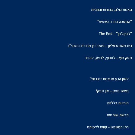
האמת כולה, בהורות ובזוגיות
"החשכה ברורה כשמש"
"ג'נין ג'נין" – The End
בית משפט עליון – פסקי דין מרכזיים תשפ"ב
פסק חוץ – לאכוף, לבצע, להכיר
לשון הרע או אמת דיברתי?
כשיש ספק – אין ספק!
הוראות כלליות
פרשת שופטים
בתי המשפט – קווים לדמותם